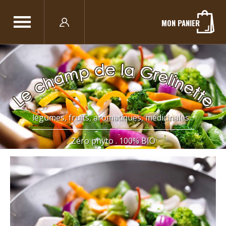
MON PANIER
légumes, fruits, aromatiques, médicinales...
Zéro phyto . 100% BIO